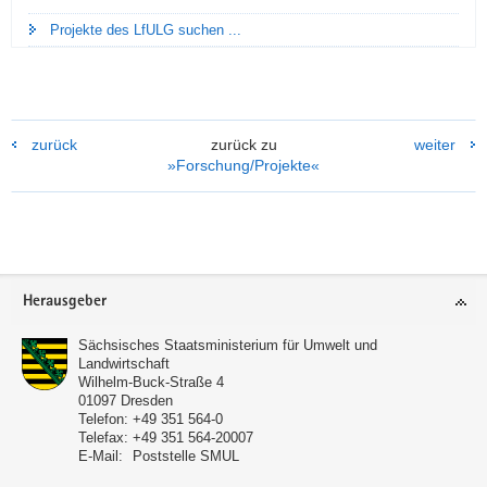
Projekte des LfULG suchen ...
zurück
zurück zu
weiter
»Forschung/Projekte«
Footer-
Herausgeber
Bereich
Sächsisches Staatsministerium für Umwelt und
Landwirtschaft
Wilhelm-Buck-Straße 4
01097
Dresden
Telefon:
+49 351 564-0
Telefax:
+49 351 564-20007
E-Mail:
Poststelle SMUL