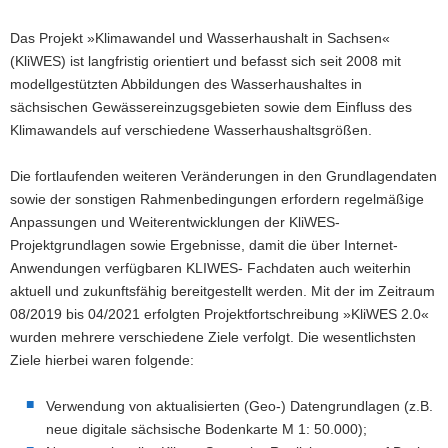
a
Das Projekt »Klimawandel und Wasserhaushalt in Sachsen«
v
(KliWES) ist langfristig orientiert und befasst sich seit 2008 mit
i
modellgestützten Abbildungen des Wasserhaushaltes in
g
sächsischen Gewässereinzugsgebieten sowie dem Einfluss des
a
Klimawandels auf verschiedene Wasserhaushaltsgrößen.
t
i
Die fortlaufenden weiteren Veränderungen in den Grundlagendaten
o
sowie der sonstigen Rahmenbedingungen erfordern regelmäßige
n
Anpassungen und Weiterentwicklungen der KliWES-
Projektgrundlagen sowie Ergebnisse, damit die über Internet-
Anwendungen verfügbaren KLIWES- Fachdaten auch weiterhin
aktuell und zukunftsfähig bereitgestellt werden. Mit der im Zeitraum
08/2019 bis 04/2021 erfolgten Projektfortschreibung »KliWES 2.0«
wurden mehrere verschiedene Ziele verfolgt. Die wesentlichsten
Ziele hierbei waren folgende:
Verwendung von aktualisierten (Geo-) Datengrundlagen (z.B.
neue digitale sächsische Bodenkarte M 1: 50.000);