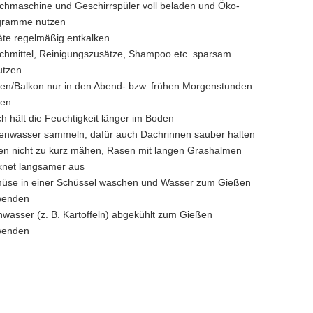
hmaschine und Geschirrspüler voll beladen und Öko-
gramme nutzen
te regelmäßig entkalken
hmittel, Reinigungszusätze, Shampoo etc. sparsam
utzen
en/Balkon nur in den Abend- bzw. frühen Morgenstunden
ßen
h hält die Feuchtigkeit länger im Boden
enwasser sammeln, dafür auch Dachrinnen sauber halten
n nicht zu kurz mähen, Rasen mit langen Grashalmen
knet langsamer aus
üse in einer Schüssel waschen und Wasser zum Gießen
wenden
wasser (z. B. Kartoffeln) abgekühlt zum Gießen
wenden