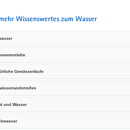
mehr Wissenswertes zum Wasser
wasser
hwammstädte
ürliche Gewässerläufe
ässerrandstreifen
d und Wasser
chwasser