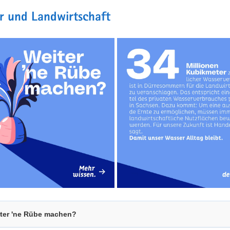
r und Landwirtschaft
ter 'ne Rübe machen?