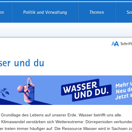
reifende
en
Politik und Verwaltung
Themen
Se
Schrif
ser und du
t
 Grundlage des Lebens auf unserer Erde. Wasser betrifft uns alle.
 Klimawandel verstärken sich Wetterextreme: Dürreperioden verbunden
r treten immer häufiger auf. Die Ressource Wasser wird in Sachsen 