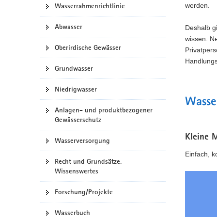
Wasserrahmenrichtlinie
werden.
e
a
b
v
Abwasser
-
Deshalb g
i
P
wissen. N
g
o
Oberirdische Gewässer
Privatpers
a
r
Handlungs
t
t
Grundwasser
a
i
l
o
Niedrigwasser
w
n
Wasse
e
Anlagen- und produktbezogener
c
Gewässerschutz
h
s
Kleine 
Wasserversorgung
e
l
Einfach, k
Recht und Grundsätze,
n
Wissenswertes
)
Forschung/Projekte
Wasserbuch