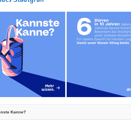
ndes Stadtgrün
nste Kanne?