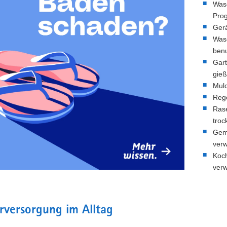
Wasc
Pro
Gerä
Wasc
ben
Gart
gie
Mulc
Reg
Rase
troc
Gem
ver
Koch
ver
rversorgung im Alltag