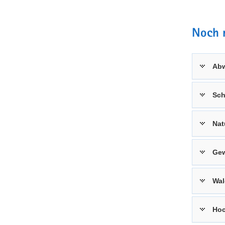
Noch 
Ab
Sc
Nat
Gew
Wal
Ho