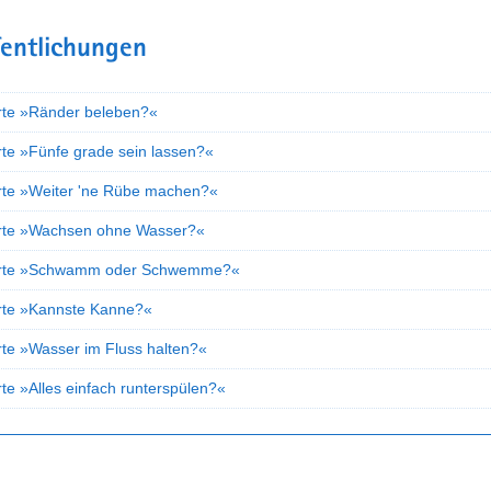
fentlichungen
rte »Ränder beleben?«
rte »Fünfe grade sein lassen?«
rte »Weiter 'ne Rübe machen?«
rte »Wachsen ohne Wasser?«
arte »Schwamm oder Schwemme?«
rte »Kannste Kanne?«
rte »Wasser im Fluss halten?«
te »Alles einfach runterspülen?«