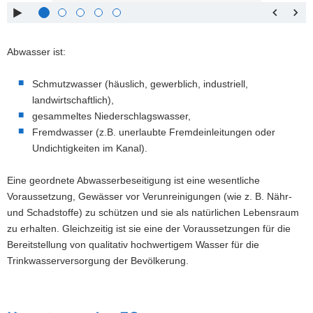
Pfeiltaste
Zurück
a
links :
blättern
v
Pfeiltaste
Bildunterschrift
i
oben :
anzeigen
Abwasser ist:
g
Pfeiltaste
Bildunterschrift
a
unten :
verbergen
Schmutzwasser (häuslich, gewerblich, industriell,
t
Eingabetaste
Vollbildmodus
landwirtschaftlich),
i
:
öffnen
gesammeltes Niederschlagswasser,
o
Leertaste :
Bilderschau
Fremdwasser (z.B. unerlaubte Fremdeinleitungen oder
n
abspielen
Undichtigkeiten im Kanal).
Eine geordnete Abwasserbeseitigung ist eine wesentliche
Voraussetzung, Gewässer vor Verunreinigungen (wie z. B. Nähr-
und Schadstoffe) zu schützen und sie als natürlichen Lebensraum
zu erhalten. Gleichzeitig ist sie eine der Voraussetzungen für die
Bereitstellung von qualitativ hochwertigem Wasser für die
Trinkwasserversorgung der Bevölkerung.