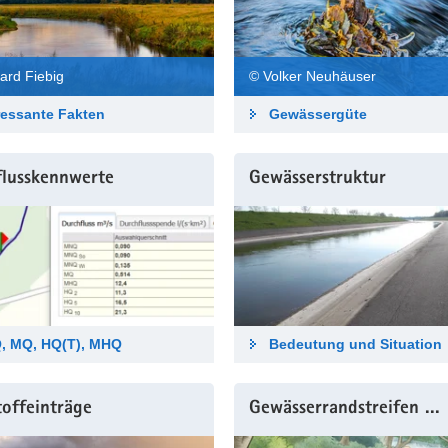
© Volker Neuhäuser
ard Fiebig
ressante Fakten
Gewässergüte
flusskennwerte
Gewässerstruktur
, MQ, HQ(T), MHQ
Bedeutung und Situation
offeinträge
Gewässerrandstreifen ...