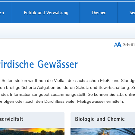
reifende
en
Politik und Verwaltung
Themen
Se
Schrif
irdische Gewässer
t
 Seiten stellen wir Ihnen die Vielfalt der sächsischen Fließ- und Sta
n breit gefächerte Aufgaben bei deren Schutz und Bewirtschaftung. Z
endes Informationsangebot zusammengestellt. So können Sie z.B. onli
rfolgen oder auch den Durchfluss vieler Fließgewässer ermitteln.
ervielfalt
Biologie und Chemie