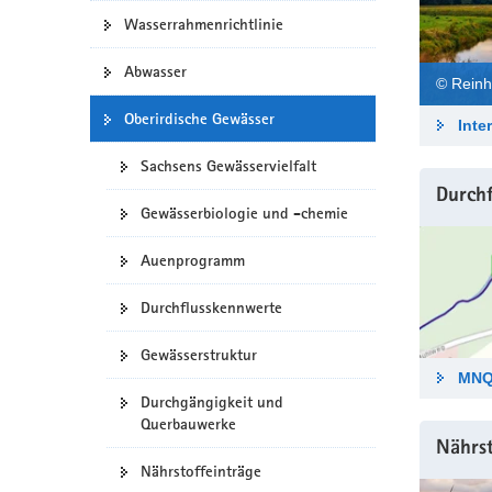
W
Wasserrahmenrichtlinie
a
e
v
b
Abwasser
-
i
© Reinh
P
g
o
Oberirdische Gewässer
a
Inte
r
t
t
Sachsens Gewässervielfalt
i
a
Durch
o
l
Gewässerbiologie und -chemie
w
n
e
Auenprogramm
c
h
Durchflusskennwerte
s
e
Gewässerstruktur
l
MNQ
n
Durchgängigkeit und
)
Querbauwerke
Nährst
Nährstoffeinträge