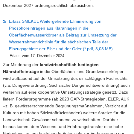
Dezember 2027 ordnungsrechtlich abzusichern.
Erlass SMEKUL Weitergehende Eliminierung von
Phosphoreinträgen aus Kläranlagen in die
Oberflächenwasserkörper als Beitrag zur Umsetzung der
Wasserrahmenrichtlinie für die sächsischen Teile der
Einzugsgebiete der Elbe und der Oder (*.pdf, 3,03 MB)
Erlass vom 17. Dezember 2024
Zur Minderung der
landwirtschaftlich bedingten
Nährstoffeinträge
in die Oberflächen- und Grundwasserkörper
wird aufbauend auf der Umsetzung des einschlägigen Fachrechts
(v.a. Düngeverordnung, Sächsische Düngerechtsverordnung) auch
weiterhin auf eine kooperative Umsetzungsstrategie gesetzt. Dazu
liefern Förderprogramme (ab 2023 GAP-Strategieplan, ELER, AUK
–z. B. gewässerschonende Begrünungsmaßnahmen, Verzicht auf
Kulturen mit hohen Stickstoffrückständen) weitere Anreize für die
Landwirtschaft Gewässer schonend zu wirtschaften. Darüber
hinaus kommt dem Wissens- und Erfahrungstransfer eine hohe
Bedeutung zu, um bestehende Potenziale zur Verbesserung der