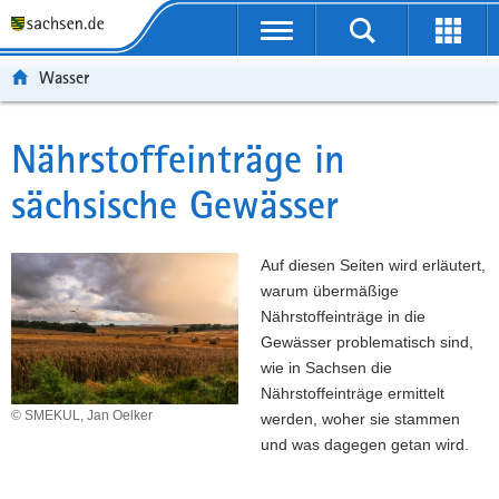
P
P
H
W
F
o
o
a
e
o
r
r
u
i
o
Wasser
t
t
p
t
t
a
a
t
e
e
l
l
i
r
r
Nährstoffeinträge in
Hauptinhalt
ü
n
n
e
-
sächsische Gewässer
b
a
h
I
B
e
v
a
n
e
r
i
l
f
r
Auf diesen Seiten wird erläutert,
g
g
t
o
e
warum übermäßige
r
a
r
i
Nährstoffeinträge in die
e
t
m
c
Gewässer problematisch sind,
i
i
a
h
wie in Sachsen die
f
o
t
Nährstoffeinträge ermittelt
e
n
i
© SMEKUL, Jan Oelker
werden, woher sie stammen
n
o
und was dagegen getan wird.
d
n
e
N