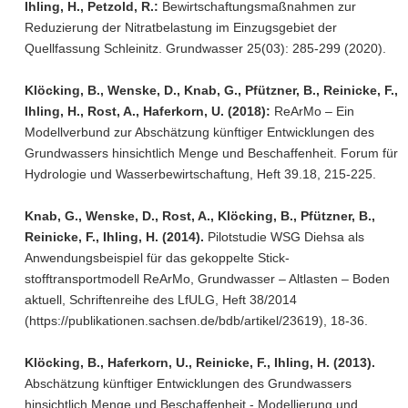
Ihling, H., Petzold, R.:
Bewirtschaftungsmaßnahmen zur
Reduzierung der Nitratbelastung im Einzugsgebiet der
Quellfassung Schleinitz. Grundwasser 25(03): 285-299 (2020).
Klöcking, B., Wenske, D., Knab, G., Pfützner, B., Reinicke, F.,
Ihling, H., Rost, A., Haferkorn, U. (2018):
ReArMo – Ein
Modellverbund zur Abschätzung künftiger Entwicklungen des
Grundwassers hinsichtlich Menge und Beschaffenheit. Forum für
Hydrologie und Wasserbewirtschaftung, Heft 39.18, 215-225.
Knab, G., Wenske, D., Rost, A., Klöcking, B., Pfützner, B.,
Reinicke, F., Ihling, H. (2014).
Pilotstudie WSG Diehsa als
Anwendungsbeispiel für das gekoppelte Stick-
stofftransportmodell ReArMo, Grundwasser – Altlasten – Boden
aktuell, Schriftenreihe des LfULG, Heft 38/2014
(https://publikationen.sachsen.de/bdb/artikel/23619), 18-36.
Klöcking, B., Haferkorn, U.,
Reinicke, F., Ihling, H. (2013).
Abschätzung künftiger Entwicklungen des Grundwassers
hinsichtlich Menge und Beschaffenheit - Modellierung und