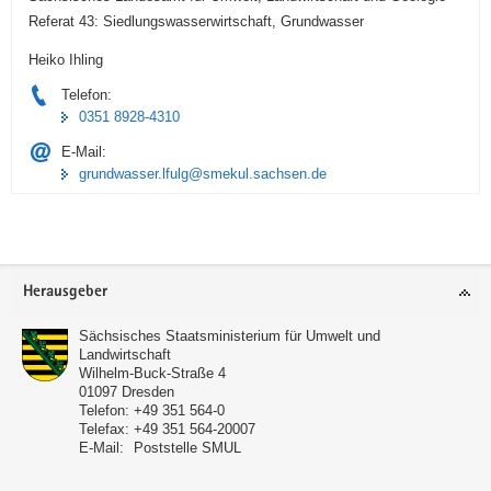
Referat 43: Siedlungswasserwirtschaft, Grundwasser
Heiko Ihling
Telefon:
0351 8928-4310
E-Mail:
grundwasser.lfulg@smekul.sachsen.de
Footer-
Herausgeber
Bereich
Sächsisches Staatsministerium für Umwelt und
Landwirtschaft
Wilhelm-Buck-Straße 4
01097
Dresden
Telefon:
+49 351 564-0
Telefax:
+49 351 564-20007
E-Mail:
Poststelle SMUL