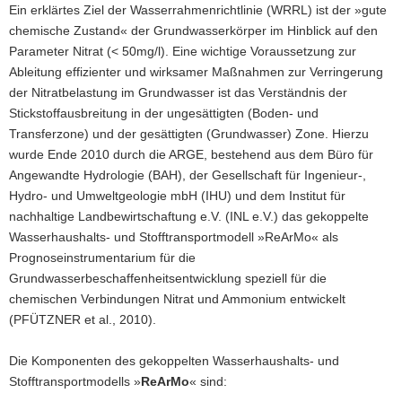
Ein erklärtes Ziel der Wasserrahmenrichtlinie (WRRL) ist der »gute
a
chemische Zustand« der Grundwasserkörper im Hinblick auf den
v
Parameter Nitrat (< 50mg/l). Eine wichtige Voraussetzung zur
i
Ableitung effizienter und wirksamer Maßnahmen zur Verringerung
g
der Nitratbelastung im Grundwasser ist das Verständnis der
a
Stickstoffausbreitung in der ungesättigten (Boden- und
t
Transferzone) und der gesättigten (Grundwasser) Zone. Hierzu
i
wurde Ende 2010 durch die ARGE, bestehend aus dem Büro für
o
Angewandte Hydrologie (BAH), der Gesellschaft für Ingenieur-,
n
Hydro- und Umweltgeologie mbH (IHU) und dem Institut für
nachhaltige Landbewirtschaftung e.V. (INL e.V.) das gekoppelte
Wasserhaushalts- und Stofftransportmodell »ReArMo« als
Prognoseinstrumentarium für die
Grundwasserbeschaffenheitsentwicklung speziell für die
chemischen Verbindungen Nitrat und Ammonium entwickelt
(PFÜTZNER et al., 2010).
Die Komponenten des gekoppelten Wasserhaushalts- und
Stofftransportmodells »
ReArMo
« sind: