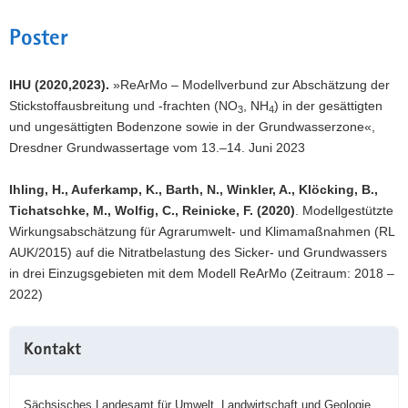
Poster
IHU (2020,2023).
»ReArMo – Modellverbund zur Abschätzung der
Stickstoffausbreitung und -frachten (NO
, NH
) in der gesättigten
3
4
und ungesättigten Bodenzone sowie in der Grundwasserzone«,
Dresdner Grundwassertage vom 13.–14. Juni 2023
Ihling, H., Auferkamp, K., Barth, N., Winkler, A., Klöcking, B.,
Tichatschke, M., Wolfig, C., Reinicke, F. (2020)
. Modellgestützte
Wirkungsabschätzung für Agrarumwelt- und Klimamaßnahmen (RL
AUK/2015) auf die Nitratbelastung des Sicker- und Grundwassers
in drei Einzugsgebieten mit dem Modell ReArMo (Zeitraum: 2018 –
2022)
Weitere
Kontakt
Information
Sächsisches Landesamt für Umwelt, Landwirtschaft und Geologie