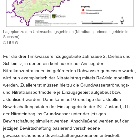
Lageplan zu den Untersuchungsgebieten (Nitrattransportmodellgebiete in
Sachsen)
© LfULG
Lageplan
zu
Für die drei Trinkwassereinzugsgebiete Jahnaaue 2, Diehsa und
den
Schleinitz, in denen ein kontinuierlicher Anstieg der
Untersuchungsgebieten
Nitratkonzentrationen im geförderten Rohwasser gemessen wurde,
(Nitrattransportmodellgebiete
in
wird nun exemplarisch der Nitrateintrag mittels ReArMo modelliert
Sachsen)
werden. Zuallererst müssen hierzu die Grundwasserströmungs-
und Nitrattransportmodelle je Einzugsgebiet aufgebaut bzw.
aktualisiert werden. Dann kann auf Grundlage der aktuellen
Bewirtschaftungsdaten der Einzugsgebiete der IST-Zustand, d.h.
der Nitrateintrag ins Grundwasser unter der jetzigen
Bewirtschaftung simuliert werden. Anschließend werden auf der
jetzigen Bewirtschaftung basierend verschiedene
gewässerschonende Bewirtschaftungsszenarien entwickelt.