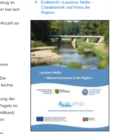
Endbericht ­»Lausitzer Neiße -
etrug im
Charakteristik und Klima der
en hat sich
Region«
 Anzahl an
eren
 Die
leichte
gung der
Pegeln im
ifikant)
ten
en