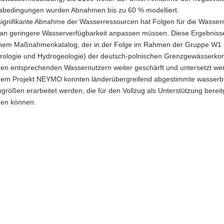
abedingungen wurden Abnahmen bis zu 60 % modelliert.
signifikante Abnahme der Wasserressourcen hat Folgen für die Wassern
 an geringere Wasserverfügbarkeit anpassen müssen. Diese Ergebnis
inem Maßnahmenkatalog, der in der Folge im Rahmen der Gruppe W1
rologie und Hydrogeologie) der deutsch-polnischen Grenzgewässerko
den entsprechenden Wassernutzern weiter geschärft und untersetzt we
dem Projekt NEYMO konnten länderübergreifend abgestimmte wasserbi
größen erarbeitet werden, die für den Vollzug als Unterstützung bereitg
en können.