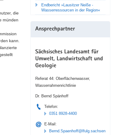
Endbericht »Lausitzer Neiße -
Wasserressourcen in der Region«
utzer, die
se münden
Ansprechpartner
mmission
rden kann.
lanzierte
Sächsisches Landesamt für
estellt
Umwelt, Landwirtschaft und
Geologie
Referat 44: Oberflächenwasser,
Wasserrahmenrichtlinie
Dr. Bernd Spänhoff
Telefon:
0351 8928-4400
E-Mail:
Bernd.Spaenhoff@lfulg.sachsen