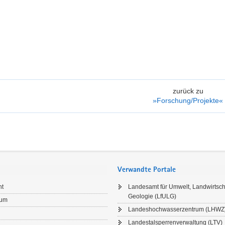
zurück zu
»Forschung/Projekte«
Verwandte Portale
ht
Landesamt für Umwelt, Landwirtsch
Geologie (LfULG)
sum
Landeshochwasserzentrum (LHWZ
Landestalsperrenverwaltung (LTV)