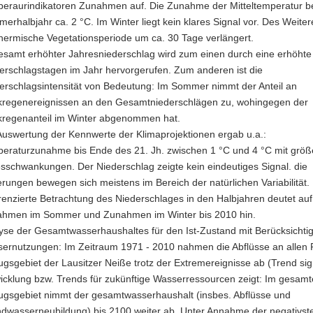
eraurindikatoren Zunahmen auf. Die Zunahme der Mitteltemperatur b
erhalbjahr ca. 2 °C. Im Winter liegt kein klares Signal vor. Des Weiter
thermische Vegetationsperiode um ca. 30 Tage verlängert.
esamt erhöhter Jahresniederschlag wird zum einen durch eine erhöhte
erschlagstagen im Jahr hervorgerufen. Zum anderen ist die
erschlagsintensität von Bedeutung: Im Sommer nimmt der Anteil an
kregenereignissen an den Gesamtniederschlägen zu, wohingegen der
kregenanteil im Winter abgenommen hat.
Auswertung der Kennwerte der Klimaprojektionen ergab u.a.:
eraturzunahme bis Ende des 21. Jh. zwischen 1 °C und 4 °C mit größ
sschwankungen. Der Niederschlag zeigte kein eindeutiges Signal. die
rungen bewegen sich meistens im Bereich der natürlichen Variabilität.
erenzierte Betrachtung des Niederschlages in den Halbjahren deutet auf 
hmen im Sommer und Zunahmen im Winter bis 2010 hin.
yse der Gesamtwasserhaushaltes für den Ist-Zustand mit Berücksichti
ernutzungen: Im Zeitraum 1971 - 2010 nahmen die Abflüsse an allen 
ugsgebiet der Lausitzer Neiße trotz der Extremereignisse ab (Trend sign
icklung bzw. Trends für zukünftige Wasserressourcen zeigt: Im gesam
ugsgebiet nimmt der gesamtwasserhaushalt (insbes. Abflüsse und
dwasserneubildung) bis 2100 weiter ab. Unter Annahme der negativst