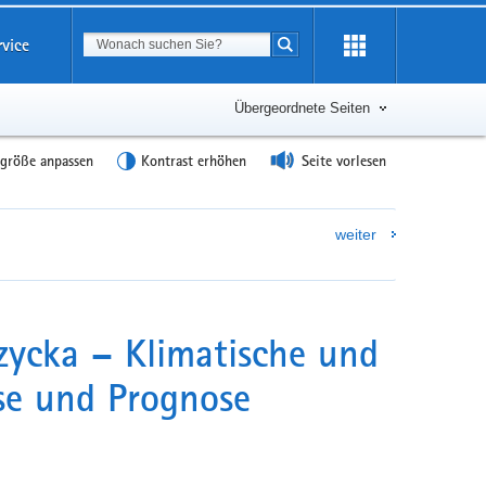
Suchbegriff
rvice
Suche starten
Übergeordnete Seiten
tgröße anpassen
Kontrast erhöhen
Seite vorlesen
weiter
ycka – Klimatische und
se und Prognose