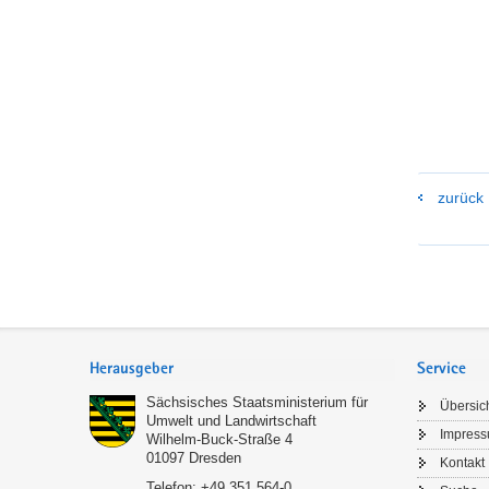
zurück
Footer-
Bereich
Herausgeber
Service
Sächsisches Staatsministerium für
Übersic
Umwelt und Landwirtschaft
Impres
Wilhelm-Buck-Straße 4
01097
Dresden
Kontakt
Telefon:
+49 351 564-0