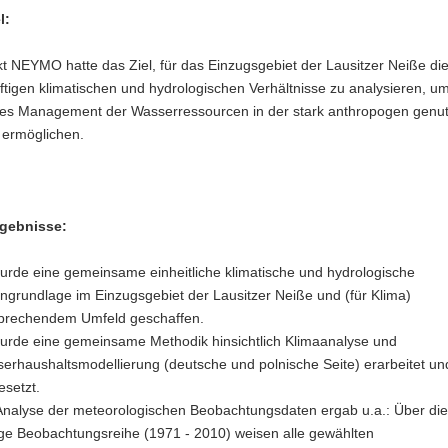
l:
t NEYMO hatte das Ziel, für das Einzugsgebiet der Lausitzer Neiße di
tigen klimatischen und hydrologischen Verhältnisse zu analysieren, um
ges Management der Wasserressourcen in der stark anthropogen genu
 ermöglichen.
rgebnisse:
urde eine gemeinsame einheitliche klimatische und hydrologische
ngrundlage im Einzugsgebiet der Lausitzer Neiße und (für Klima)
prechendem Umfeld geschaffen.
urde eine gemeinsame Methodik hinsichtlich Klimaanalyse und
erhaushaltsmodellierung (deutsche und polnische Seite) erarbeitet un
setzt.
Analyse der meteorologischen Beobachtungsdaten ergab u.a.: Über die
ige Beobachtungsreihe (1971 - 2010) weisen alle gewählten