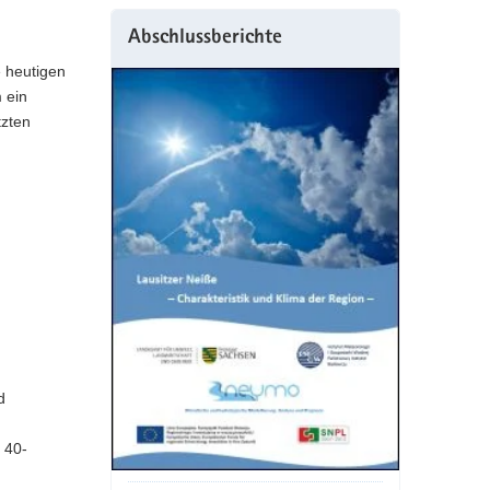
Abschlussberichte
e heutigen
 ein
tzten
d
 40-