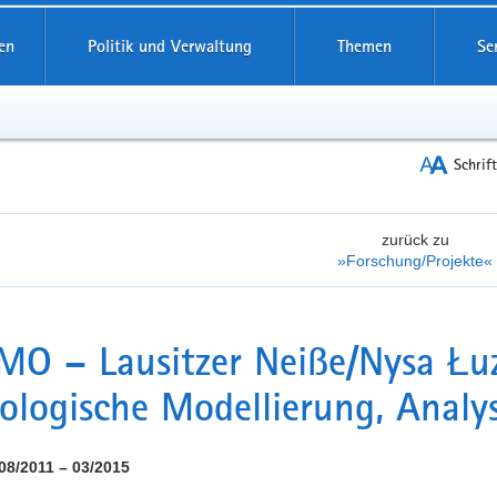
reifende
en
Politik und Verwaltung
Themen
Se
Schrif
zurück zu
»Forschung/Projekte«
O – Lausitzer Neiße/Nysa Łuz
ologische Modellierung, Analy
 08/2011 – 03/2015