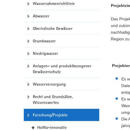
Wasserrahmenrichtlinie
e
Projektzie
a
b
v
Abwasser
-
Das Projek
i
P
und zukünf
g
o
Oberirdische Gewässer
nachhalti
a
r
Region zu
t
t
Grundwasser
a
i
l
o
Niedrigwasser
w
n
e
Anlagen- und produktbezogener
Projekte
c
Gewässerschutz
h
Es w
s
Wasserversorgung
e
Date
l
ents
Recht und Grundsätze,
n
Es w
Wissenswertes
)
Wass
umge
Forschung/Projekte
Die 
jähr
(
HoWa-innovativ