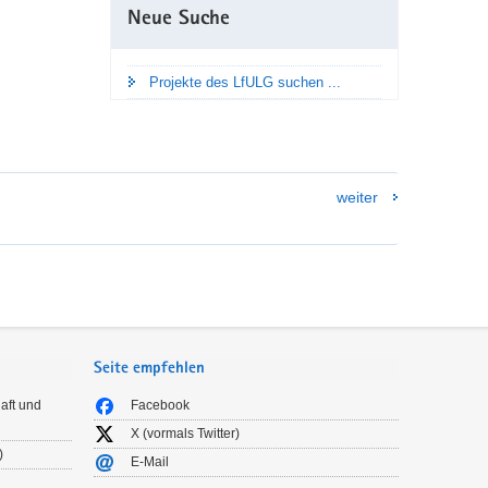
Neue Suche
Projekte des LfULG suchen ...
weiter
Seite empfehlen
aft und
Facebook
X (vormals Twitter)
)
E-Mail