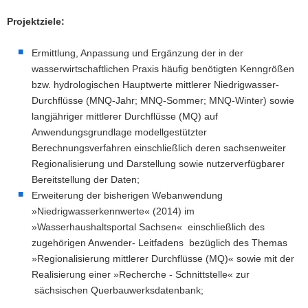
a
Projektziele:
v
i
Ermittlung, Anpassung und Ergänzung der in der
g
wasserwirtschaftlichen Praxis häufig benötigten Kenngrößen
a
bzw. hydrologischen Hauptwerte mittlerer Niedrigwasser-
t
Durchflüsse (MNQ-Jahr; MNQ-Sommer; MNQ-Winter) sowie
i
langjähriger mittlerer Durchflüsse (MQ) auf
o
Anwendungsgrundlage modellgestützter
n
Berechnungsverfahren einschließlich deren sachsenweiter
Regionalisierung und Darstellung sowie nutzerverfügbarer
Bereitstellung der Daten;
Erweiterung der bisherigen Webanwendung
»Niedrigwasserkennwerte« (2014) im
»Wasserhaushaltsportal Sachsen« einschließlich des
zugehörigen Anwender- Leitfadens bezüglich des Themas
»Regionalisierung mittlerer Durchflüsse (MQ)« sowie mit der
Realisierung einer »Recherche - Schnittstelle« zur
sächsischen Querbauwerksdatenbank;