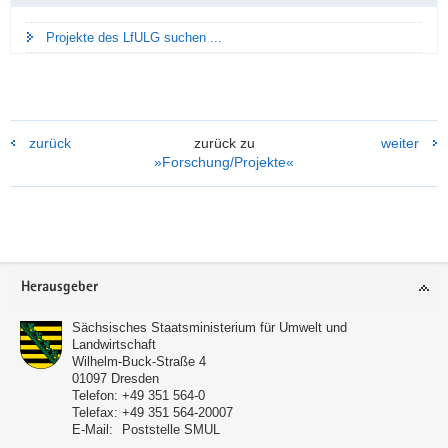
Projekte des LfULG suchen ...
zurück
zurück zu
weiter
»Forschung/Projekte«
Footer-
Herausgeber
Bereich
Sächsisches Staatsministerium für Umwelt und
Landwirtschaft
Wilhelm-Buck-Straße 4
01097
Dresden
Telefon:
+49 351 564-0
Telefax:
+49 351 564-20007
E-Mail:
Poststelle SMUL