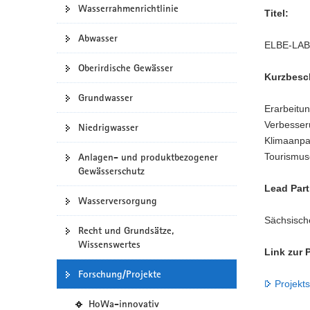
Wasserrahmenrichtlinie
e
Titel:
a
b
v
Abwasser
-
ELBE-LABE
i
P
g
o
Oberirdische Gewässer
Kurzbesc
a
r
t
t
Grundwasser
a
Erarbeitu
i
l
Verbesser
o
Niedrigwasser
w
Klimaanpas
n
e
Anlagen- und produktbezogener
Tourismus
c
Gewässerschutz
h
Lead Part
s
Wasserversorgung
e
l
Sächsisch
Recht und Grundsätze,
n
Wissenswertes
)
Link zur P
Forschung/Projekte
Projekt
(
HoWa-innovativ