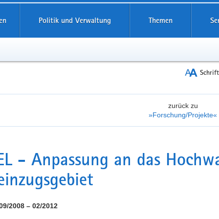
reifende
en
Politik und Verwaltung
Themen
Se
Schrif
zurück zu
»Forschung/Projekte«
L - Anpassung an das Hochwas
einzugsgebiet
 09/2008 – 02/2012