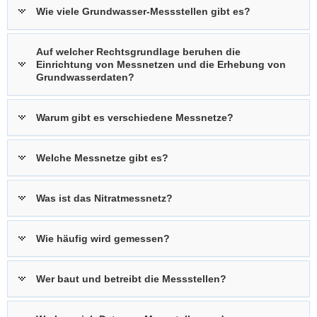
Wie viele Grundwasser-Messstellen gibt es?
a
v
i
Auf welcher Rechtsgrundlage beruhen die
Einrichtung von Messnetzen und die Erhebung von
g
Grundwasserdaten?
a
t
i
Warum gibt es verschiedene Messnetze?
o
n
Welche Messnetze gibt es?
Was ist das Nitratmessnetz?
Wie häufig wird gemessen?
Wer baut und betreibt die Messstellen?