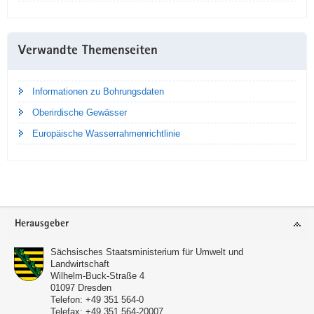
Verwandte Themenseiten
Informationen zu Bohrungsdaten
Oberirdische Gewässer
Europäische Wasserrahmenrichtlinie
Footer-
Herausgeber
Bereich
Sächsisches Staatsministerium für Umwelt und
Landwirtschaft
Wilhelm-Buck-Straße 4
01097
Dresden
Telefon:
+49 351 564-0
Telefax:
+49 351 564-20007