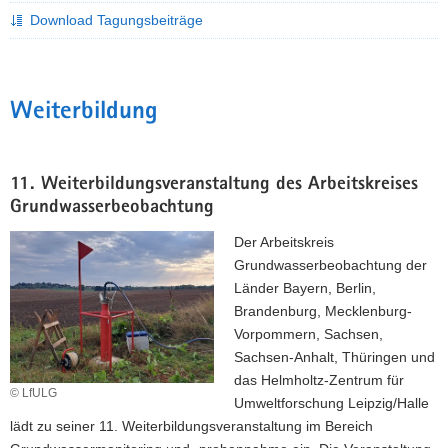
Download Tagungsbeiträge
a
v
i
g
Weiterbildung
a
t
i
o
11. Weiterbildungsveranstaltung des Arbeitskreises
n
Grundwasserbeobachtung
Der Arbeitskreis
Grundwasserbeobachtung der
Länder Bayern, Berlin,
Brandenburg, Mecklenburg-
Vorpommern, Sachsen,
Sachsen-Anhalt, Thüringen und
das Helmholtz-Zentrum für
© LfULG
Umweltforschung Leipzig/Halle
lädt zu seiner 11. Weiterbildungsveranstaltung im Bereich