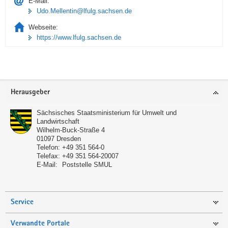
E-Mail:
Udo.Mellentin@lfulg.sachsen.de
Webseite:
https://www.lfulg.sachsen.de
Footer-
Herausgeber
Bereich
Sächsisches Staatsministerium für Umwelt und
Landwirtschaft
Wilhelm-Buck-Straße 4
01097
Dresden
Telefon:
+49 351 564-0
Telefax:
+49 351 564-20007
E-Mail:
Poststelle SMUL
Service
Verwandte Portale