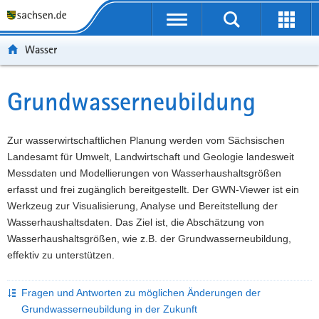
P
P
H
W
F
o
o
a
e
o
r
r
u
i
o
Wasser
t
t
p
t
t
a
a
t
e
e
l
l
i
r
r
Grundwasserneubildung
Hauptinhalt
ü
n
n
e
-
b
a
h
I
B
e
v
a
n
e
Zur wasserwirtschaftlichen Planung werden vom Sächsischen
r
i
l
f
r
Landesamt für Umwelt, Landwirtschaft und Geologie landesweit
g
g
t
o
e
Messdaten und Modellierungen von Wasserhaushaltsgrößen
r
a
r
i
erfasst und frei zugänglich bereitgestellt. Der GWN-Viewer ist ein
e
t
m
c
Werkzeug zur Visualisierung, Analyse und Bereitstellung der
i
i
a
h
Wasserhaushaltsdaten. Das Ziel ist, die Abschätzung von
f
o
t
Wasserhaushaltsgrößen, wie z.B. der Grundwasserneubildung,
e
n
i
effektiv zu unterstützen.
n
o
d
n
Fragen und Antworten zu möglichen Änderungen der
e
Grundwasserneubildung in der Zukunft
N