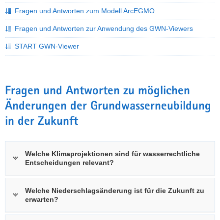
a
Fragen und Antworten zum Modell ArcEGMO
v
Fragen und Antworten zur Anwendung des GWN-Viewers
i
g
START GWN-Viewer
a
t
i
Fragen und Antworten zu möglichen
o
n
Änderungen der Grundwasserneubildung
in der Zukunft
Welche Klimaprojektionen sind für wasserrechtliche
Entscheidungen relevant?
Welche Niederschlagsänderung ist für die Zukunft zu
erwarten?