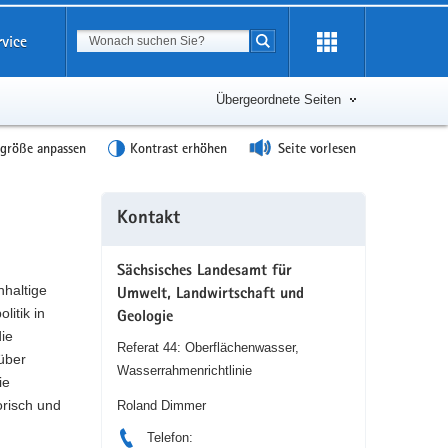
Suchbegriff
rvice
Suche starten
Übergeordnete Seiten
tgröße anpassen
Kontrast erhöhen
Seite vorlesen
Weitere
Kontakt
Information
Sächsisches Landesamt für
hhaltige
Umwelt, Landwirtschaft und
itik in
Geologie
die
Referat 44: Oberflächenwasser,
rüber
Wasserrahmenrichtlinie
ie
risch und
Roland Dimmer
Telefon: