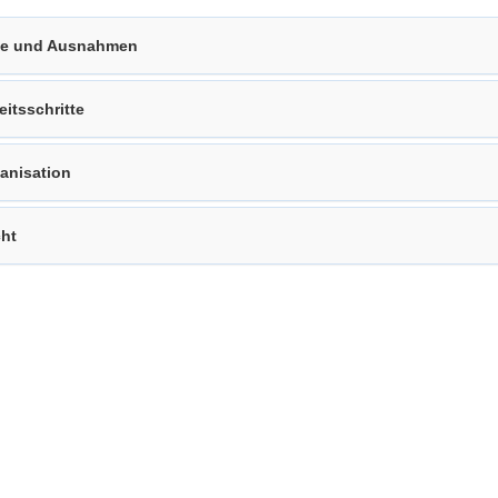
le und Ausnahmen
eitsschritte
anisation
ht