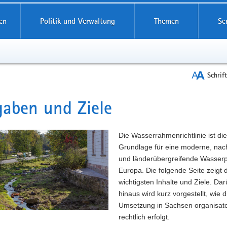
reifende
en
Politik und Verwaltung
Themen
Se
Schrif
aben und Ziele
t
Die Wasserrahmenrichtlinie ist die
Grundlage für eine moderne, nac
und länderübergreifende Wasserpol
Europa. Die folgende Seite zeigt 
wichtigsten Inhalte und Ziele. Da
hinaus wird kurz vorgestellt, wie d
Umsetzung in Sachsen organisato
rechtlich erfolgt.