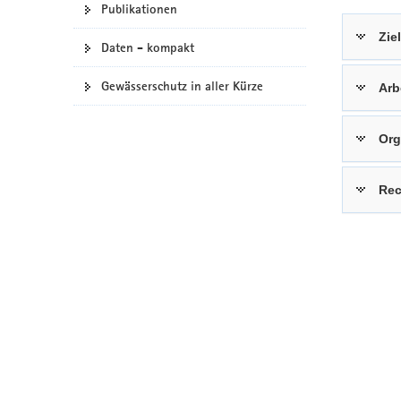
Publikationen
a
Zie
v
Daten - kompakt
i
g
Gewässerschutz in aller Kürze
Arb
a
t
Org
i
o
n
Rec