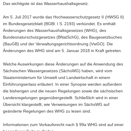
Das wichtigste ist das Wasserhaushaltsgesetz.
a
v
Am 5. Juli 2017 wurde das Hochwasserschutzgesetz II (HWSG II)
i
im Bundesgesetzblatt (BGBl. I S. 2193) verkündet. Es enthält
g
Änderungen des Wasserhaushaltsgesetzes (WHG), des
a
Bundesnaturschutzgesetzes (BNatSchG), des Baugesetzbuches
t
(BauGB) und der Verwaltungsgerichtsordnung (VwGO). Die
i
Änderungen des WHG sind am 5. Januar 2018 in Kraft getreten.
o
n
Welche Auswirkungen diese Änderungen auf die Anwendung des
Sächsischen Wassergesetzes (SächsWG) haben, wird vom
Staatsministerium für Umwelt und Landwirtschaft in einem
Einführungserlass erläutert. In einer Synopse werden außerdem
die bisherigen und die neuen Regelungen sowie die sächsischen
Landesregelungen gegenübergestellt. Schließlich wird in einer
Übersicht klargestellt, wie Verweisungen im SächsWG auf
geänderte Regelungen des WHG zu lesen sind.
Informationen zum Vorkaufsrecht nach § 99a WHG sind auf einer