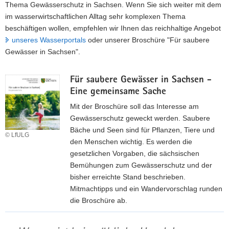
Thema Gewässerschutz in Sachsen. Wenn Sie sich weiter mit dem
a
im wasserwirtschaftlichen Alltag sehr komplexen Thema
v
beschäftigen wollen, empfehlen wir Ihnen das reichhaltige Angebot
i
unseres Wasserportals
oder unserer Broschüre "Für saubere
g
Gewässer in Sachsen".
a
t
Für saubere Gewässer in Sachsen -
i
Eine gemeinsame Sache
o
n
Mit der Broschüre soll das Interesse am
Gewässerschutz geweckt werden. Saubere
Bäche und Seen sind für Pflanzen, Tiere und
© LfULG
den Menschen wichtig. Es werden die
gesetzlichen Vorgaben, die sächsischen
Bemühungen zum Gewässerschutz und der
bisher erreichte Stand beschrieben.
Mitmachtipps und ein Wandervorschlag runden
die Broschüre ab.
B
r