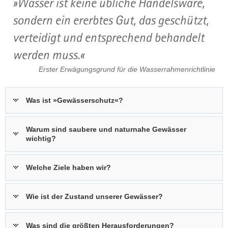
Wasser ist keine übliche Handelsware,
o
sondern ein ererbtes Gut, das geschützt,
s
verteidigt und entsprechend behandelt
c
h
werden muss.
ü
Erster Erwägungsgrund für die Wasserrahmenrichtlinie
r
e
i
Was ist »Gewässerschutz«?
n
d
e
Warum sind saubere und naturnahe Gewässer
wichtig?
r
P
u
Welche Ziele haben wir?
b
l
Wie ist der Zustand unserer Gewässer?
i
k
a
Was sind die größten Herausforderungen?