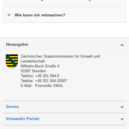
t
i
Wie kann ich mitmachen?
o
n
s
d
Footer-
a
Herausgeber
Bereich
t
e
Sächsisches Staatsministerium für Umwelt und
Landwirtschaft
n
Wilhelm-Buck-Straße 4
b
01097
Dresden
Telefon:
+49 351 564-0
a
Telefax:
+49 351 564-20007
n
E-Mail:
Poststelle SMUL
k
Service
Verwandte Portale