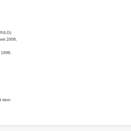
LfULG)
eit 2008,
 1998,
gt dem