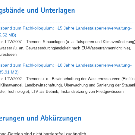
gsbände und Unterlagen
sband zum Fachkolloquium: »15 Jahre Landestalsperrenverwaltung«
 5,52 MB)
or: LTV/2007 – Themen: Stauanlagen (u. a. Talsperren und Klimaveränderung)
wässer (u. an. Gewässerdurchgängigkeit nach EU-Wasserrahmenrichtlinie),
urestseen
sband zum Fachkolloquium: »10 Jahre Landestalsperrenverwaltung«
 35,91 MB)
or: LTV/2002 – Themen u. a.: Bewirtschaftung der Wasserressourcen (Einflü
Klimawandel, Landbewirtschaftung), Überwachung und Sanierung der Stauan
te, Technologie), LTV als Betrieb, Instandsetzung von Fließgewässern
terungen und Abkürzungen
ad-Dateien sind nicht barrierefrei zugänglich.