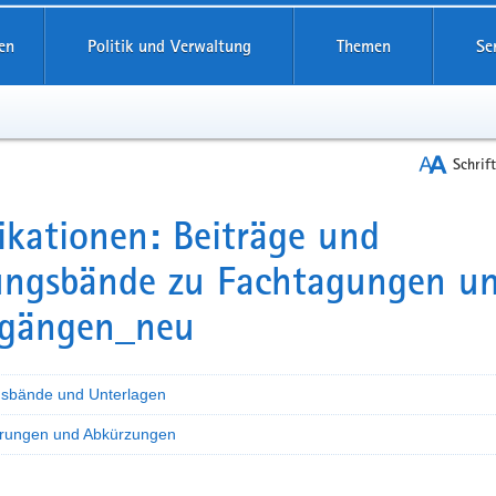
reifende
en
Politik und Verwaltung
Themen
Se
Schrif
ikationen: Beiträge und
t
ungsbände zu Fachtagungen u
rgängen_neu
sbände und Unterlagen
erungen und Abkürzungen