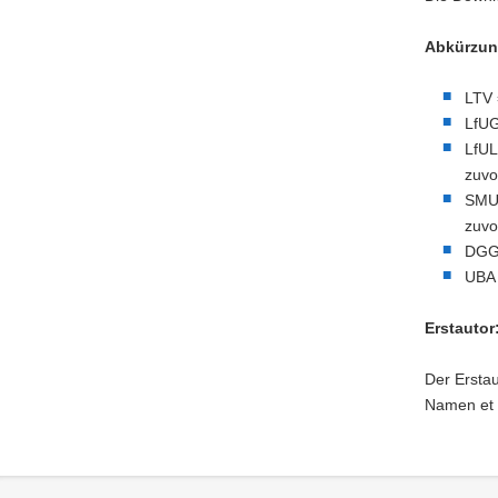
Abkürzun
LTV 
LfUG
LfUL
zuvo
SMUL
zuvo
DGG 
UBA
Erstautor
Der Erstau
Namen et a
Footer-