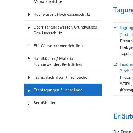
Monatsberichte
a
Tagun
v
Hochwasser, Hochwasserschutz
i
Oberflächengewässer, Grundwasser,
g
Tagung
Gewässerschutz
a
(*.pdf,
t
Erstaut
EU-Wasserrahmenrichtlinie
Fließge
i
Tageba
o
Handbücher / Material
n
Tagung
Fachanwender, Rechtliches
(*.pdf,
Fachzeitschriften / Fachbücher
Erstaut
WRRL, 
Fachtagungen / Lehrgänge
(Konzep
Berufsbilder
Erläu
Die Downlo