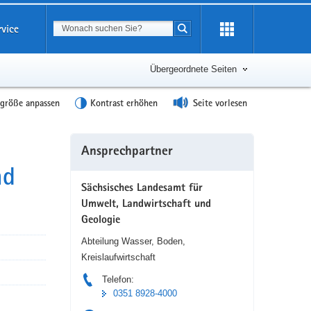
Suchbegriff
rvice
Suche starten
Übergeordnete Seiten
tgröße anpassen
Kontrast erhöhen
Seite vorlesen
Weitere
Ansprechpartner
Information
nd
Sächsisches Landesamt für
Umwelt, Landwirtschaft und
Geologie
Abteilung Wasser, Boden,
Kreislaufwirtschaft
Telefon:
0351 8928-4000