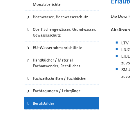
Erläu
Monatsberichte
a
v
Die Downlo
Hochwasser, Hochwasserschutz
i
g
Oberflächengewässer, Grundwasser,
Abkürzun
a
Gewässerschutz
t
LTV 
i
EU-Wasserrahmenrichtlinie
LfUG
o
LfUL
n
Handbücher / Material
zuvo
Fachanwender, Rechtliches
SMUL
zuvo
Fachzeitschriften / Fachbücher
Fachtagungen / Lehrgänge
Berufsbilder