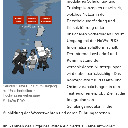
modulares Schulungs- und
Trainingskonzeptes entwickelt,
welches Nutzer in der
Entscheidungsfindung und
Einsatzführung unter
unsicheren Vorhersagen und im
Umgang mit der HoWa-PRO
Informationsplattform schult.
Der Informationsbedarf und
Kenntnisstand der
verschiedenen Nutzergruppen
wird dabei berücksichtigt. Das
Konzept wird für Präsenz- und
Onlineveranstaltungen in den
Serious Game HQ50 zum Umgang
mit Unsicherheiten in der
Testregionen erprobt. Ziel ist die
Hochwasservorhersage
Integration von
© HoWa-PRO
Serious
Schulungsmodulen in die
Game
Ausbildung der Wasserwehren und deren Führungsebenen.
HQ50
zum
Im Rahmen des Projektes wurde ein Serious Game entwickelt,
Umgang