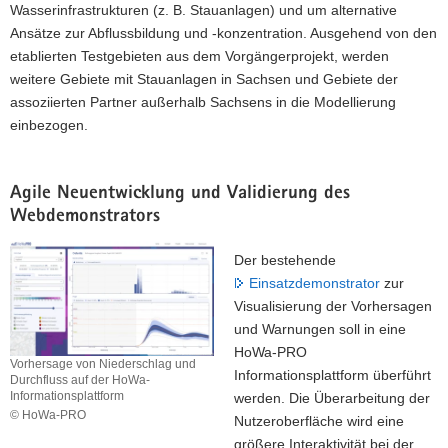
Wasserinfrastrukturen (z. B. Stauanlagen) und um alternative
Ansätze zur Abflussbildung und -konzentration. Ausgehend von den
etablierten Testgebieten aus dem Vorgängerprojekt, werden
weitere Gebiete mit Stauanlagen in Sachsen und Gebiete der
assoziierten Partner außerhalb Sachsens in die Modellierung
einbezogen.
Agile Neuentwicklung und Validierung des
Webdemonstrators
Der bestehende
Einsatzdemonstrator
zur
Visualisierung der Vorhersagen
und Warnungen soll in eine
HoWa-PRO
Vorhersage von Niederschlag und
Informationsplattform überführt
Durchfluss auf der HoWa-
Informationsplattform
werden. Die Überarbeitung der
© HoWa-PRO
Nutzeroberfläche wird eine
Vorhersage
größere Interaktivität bei der