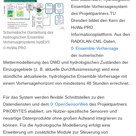
Ensemble-Vorhersagesystem
des Projektpartners TU
Dresden bildet den Kern der
HoWa-PRO
Schematische Darstellung des
Informationsplattform. Aus den
hydrlogischen Ensemble
RADOLAN-CML-Daten,
Vorhersagesystems hydEVS
© HoWa-PRO
Ensemble-Vorhersage
Schematische
der numerischen
Darstellung
Wettermodellierung des DWD und hydrologischen Zuständen der
des
Einzugsgebiete (z. B. aktuelle Durchflussmessung) wird eine
hydrlogischen
Ensemble
stündliche aktualisierte, hydrologische Ensemble-Vorhersage mit
Vorhersagesystems
einem Vorhersagehorizont von mindestens 48 Stunden errechnet.
hydEVS
Für das System werden flexible Schnittstellen zu den
Datendiensten und dem
OpenSensorWeb
des Projektpartners
PIKOBYTES etabliert, um Nutzer-spezifische Sensoren und
neuartige Datenprodukte ohne großen Aufwand integrieren zu
können. Für die hydrologische Modellierung erfolgt eine
Erweiterung um zusätzliche Module zur Steuerung von