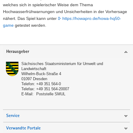
welches sich in spielerischer Weise dem Thema
mit
Unsicherheiten
Hochwasserfrühwarnungen und Unsicherheiten in der Vorhersage
in
nähert. Das Spiel kann unter
https://howapro.de/howa-hq50-
der
game
getestet werden.
Hochwasservorhersage
Footer-
Herausgeber
Bereich
Sächsisches Staatsministerium für Umwelt und
Landwirtschaft
Wilhelm-Buck-Straße 4
01097
Dresden
Telefon:
+49 351 564-0
Telefax:
+49 351 564-20007
E-Mail:
Poststelle SMUL
Service
Verwandte Portale