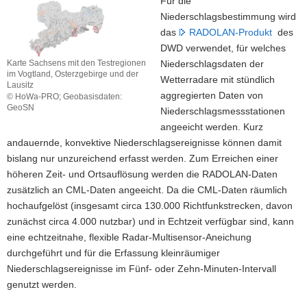
Für die
Niederschlagsbestimmung wird
das
RADOLAN-Produkt
des
DWD verwendet, für welches
Niederschlagsdaten der
Karte Sachsens mit den Testregionen
im Vogtland, Osterzgebirge und der
Wetterradare mit stündlich
Lausitz
aggregierten Daten von
© HoWa-PRO; Geobasisdaten:
GeoSN
Niederschlagsmessstationen
Karte
angeeicht werden. Kurz
Sachsens
andauernde, konvektive Niederschlagsereignisse können damit
mit
bislang nur unzureichend erfasst werden. Zum Erreichen einer
den
Testregionen
höheren Zeit- und Ortsauflösung werden die RADOLAN-Daten
im
zusätzlich an CML-Daten angeeicht. Da die CML-Daten räumlich
Vogtland,
hochaufgelöst (insgesamt circa 130.000 Richtfunkstrecken, davon
Osterzgebirge
zunächst circa 4.000 nutzbar) und in Echtzeit verfügbar sind, kann
und
der
eine echtzeitnahe, flexible Radar-Multisensor-Aneichung
Lausitz
durchgeführt und für die Erfassung kleinräumiger
Niederschlagsereignisse im Fünf- oder Zehn-Minuten-Intervall
genutzt werden.