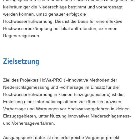
kleinräumiger die Niederschläge bestimmt und vorhergesagt
a
werden können, umso genauer erfolgt die
v
Hochwasserfrühwarnung. Dies ist die Basis für eine effektive
i
Hochwasserbekämpfung bei lokal auftretenden, extremen
g
Regenereignissen.
a
t
i
o
Zielsetzung
n
Ziel des Projektes HoWa-PRO (»Innovative Methoden der
Niederschlagsmessung und -vorhersage im Einsatz für die
Hochwasserfrühwarnung in kleinen Einzugsgebieten«) ist die
Erstellung einer Informationsplattform zur räumlich präzisen
Vorhersage und Warnungen vor Hochwassergefahren in kleinen
Einzugsgebieten, unter Nutzung innovativer Niederschlagsmess-
und Vorhersageverfahren.
Ausgangspunkt dafür ist das erfolgreiche Vorgängerprojekt