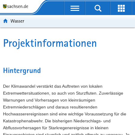
P
P
H
F
o
o
a
o
r
r
u
o
Wasser
t
t
p
t
a
a
t
e
l
l
i
r
Projektinformationen
Hauptinhalt
ü
n
n
-
b
a
h
B
e
v
a
e
r
i
l
r
Hintergrund
g
g
t
e
r
a
i
Der Klimawandel verstärkt das Auftreten von lokalen
e
t
c
Extremwettersituationen, so auch von Sturzfluten. Zuverlässige
i
i
h
Warnungen und Vorhersagen von kleinräumigen
f
o
Extremniederschlägen und daraus resultierenden
e
n
Hochwasserereignissen sind eine wichtige Voraussetzung für die
n
Katastrophenabwehr. Die bisherigen Niederschlags- und
d
Abflussvorhersagen für Starkregenereignisse in kleinen
e
Einzugsgebieten sind räumlich und zeitlich oftmals zu ungenau. Je
N