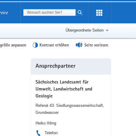
Suchbegriff
rvice
Suche starten
Übergeordnete Seiten
tgröße anpassen
Kontrast erhöhen
Seite vorlesen
Weitere
Ansprechpartner
Information
Sächsisches Landesamt für
Umwelt, Landwirtschaft und
Geologie
Referat 43: Siedlungswasserwirtschaft,
Grundwasser
Heiko Ihling
Telefon: