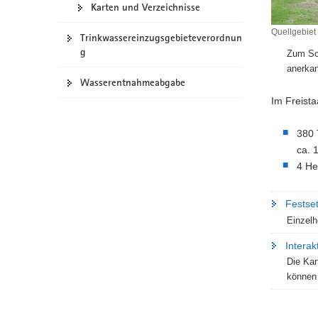
Karten und Verzeichnisse
a
v
Quellgebiet
Trinkwassereinzugsgebieteverordnun
Quellgebie
i
g
Zum Sch
Schönlind
g
anerkan
/
a
Wasserentnahmeabgabe
Vogtlandk
t
Im Freist
i
o
380 
n
ca. 
4 He
Festse
Einzelh
Interak
Die Kar
können