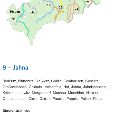
a
v
i
g
a
t
i
o
n
9 - Jahna
Baderitz, Binnewitz, Bloßwitz, Göhlis, Goldhausen, Goselitz,
Großsteinbach, Grubnitz, Hahnefeld, Hof, Jahna, Jahnishausen,
Kalbitz, Lüttewitz, Mergendorf, Mochau, Münchhof, Nickritz,
Obersteinbach, Ölsitz, Ostrau, Pausitz, Poppitz, Pulsitz, Riesa...
Einsichtnahme: