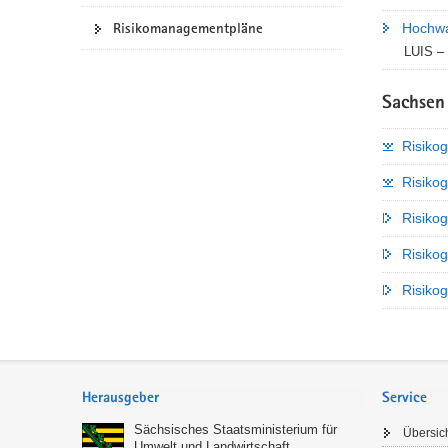
a
Risikomanagementpläne
Hochwa
v
LUIS – 
i
g
Sachsen 
a
t
Risiko
i
Risikog
o
n
Risiko
Risiko
Risiko
Footer-
Bereich
Herausgeber
Service
Sächsisches Staatsministerium für
Übersic
Umwelt und Landwirtschaft