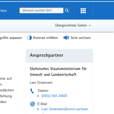
Suchbegriff
rvice
Suche starten
Übergeordnete Seiten
tgröße anpassen
Kontrast erhöhen
Seite vorlesen
Weitere
Ansprechpartner
Information
Sächsisches Staatsministerium für
Umwelt und Landwirtschaft
inie auf
Lars Stratmann
en
eitlichen
Telefon:
pfehlung
(0351) 564 24400
lten
E-Mail:
Lars.Stratmann@smul.sachsen.